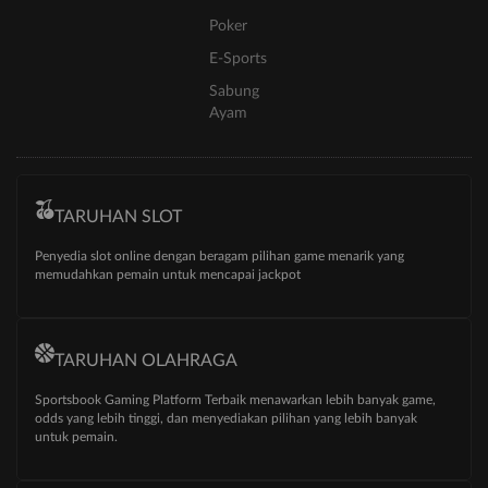
Poker
E-Sports
Sabung
Ayam
TARUHAN SLOT
Penyedia slot online dengan beragam pilihan game menarik yang
memudahkan pemain untuk mencapai jackpot
TARUHAN OLAHRAGA
Sportsbook Gaming Platform Terbaik menawarkan lebih banyak game,
odds yang lebih tinggi, dan menyediakan pilihan yang lebih banyak
untuk pemain.