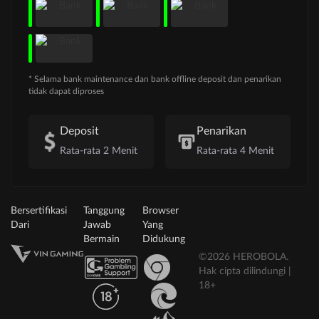
* Selama bank maintenance dan bank offline deposit dan penarikan
tidak dapat diproses
Deposit
Penarikan
Rata-rata 2 Menit
Rata-rata 4 Menit
Bersertifikasi
Tanggung
Browser
Dari
Jawab
Yang
Bermain
Didukung
©2026 HEROBOLA.
Hak cipta dilindungi |
18+