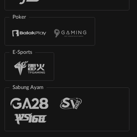
Poker
E-Sports
Sabung Ayam