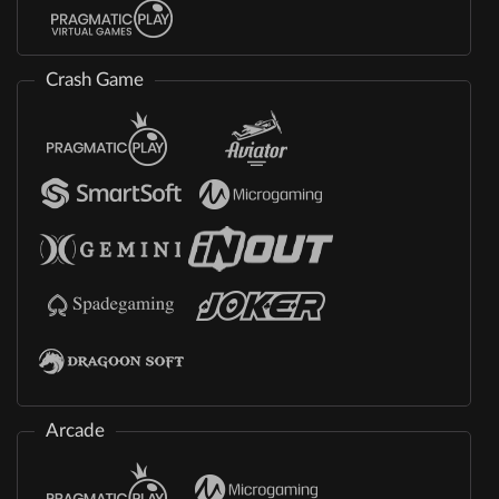
Crash Game
Arcade