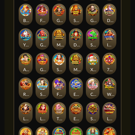
Beach Baby2
Fortunate Lion-Lucky Mix
Gods of Egypt2
SAFARI HEAT-MULTIPLY FUN
Gaogashou2 MULTIPLY FUN
Detective Girl
Yu Yue Long Men
Ghost Mansion
Mayan Adventure
Deep Rising
Slime Gem
Infinity Mining
All for the Winner
Gong Xi Fa Cai
Sugar Bar
Mayan Adventure2
X'mas Gift City
777-CLASSIC STYLE
Rich Fortune 2
Songkran Festival
Fighting Academy 2
EURO2024
CakeMatch
Weird Xmas
LUXURY WORLD
Little Red Riding Hood
Three Little Pigs
Ennead
Stonelions
Lion's area