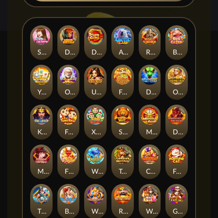
Since I'm here
Diamond buffalo
Dragon Gem2
Arctic Clash
ROMAN WARRIOR
Big Eater
Yuanbao Mahjong
Olympus - Zeus
Unparalleled Phoenix Dynasty
Fortune's Treasure
Dragon777
OLYMPUS DEMETER
KING ARTHUR
Fuwa Baoxi
X'Mas LABUBU
SAFARI HEAT 2-MULTIPLY FUN
Money Rush
Dragon’s Treasures
Mansion Battle Royale
Fire Dragon
Water Dragon
Treasure Hunters
Circus-Lucky Mix
Fortune Cat
Time Machine
Beach Baby
Wonderland
Rich Fortune
Weird Xmas2
Gold Fairy 2