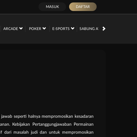
MASUK
DAFTAR
PROMOSI
ARCADE
POKER
E-SPORTS
SABUNG AYAM
jawab seperti halnya mempromosikan kesadaran
yanan. Kebijakan Pertanggungjawaban Permainan
if dari masalah judi dan untuk mempromosikan