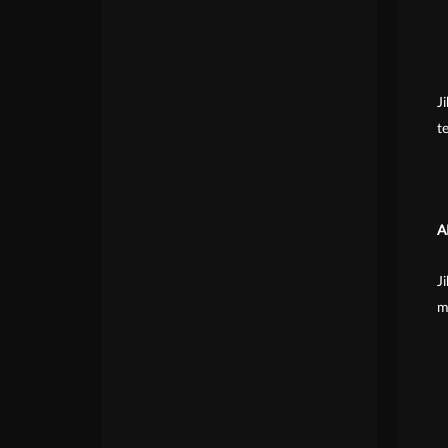
J
t
A
J
m