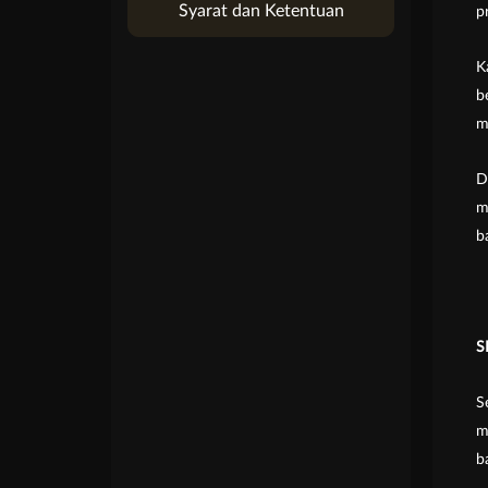
Syarat dan Ketentuan
p
K
b
m
D
m
b
S
S
m
b