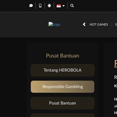
HOT GAMES
Pusat Bantuan
Tentang HEROBOLA
R
K
Responsible Gambling
H
Pusat Bantuan
a
H