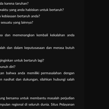
da karena taruhan?
aktu yang anda habiskan untuk bertaruh?
 kebiasaan bertaruh anda?
sesuatu yang lainnya?
ba dan memenangkan kembali kekalahan anda
kalah dan dalam keputusasaan dan merasa butuh
nginkan untuk bertaruh lagi?
unuh diri?
kan bahwa anda memiliki permasalahan dengan
n nasihat dan dukungan, silahkan hubungi salah
bung bersama untuk membantu masalah perjudian
ulan regional di seluruh dunia. Situs Pelayanan