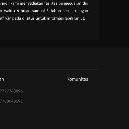
udi, kami menyediakan fasilitas pengecualian diri
 waktu 6 bulan sampai 5 tahun sesuai dengan
 yang ada di situs untuk informasi lebih lanjut.
an
Komunitas
7797743896
7788048691