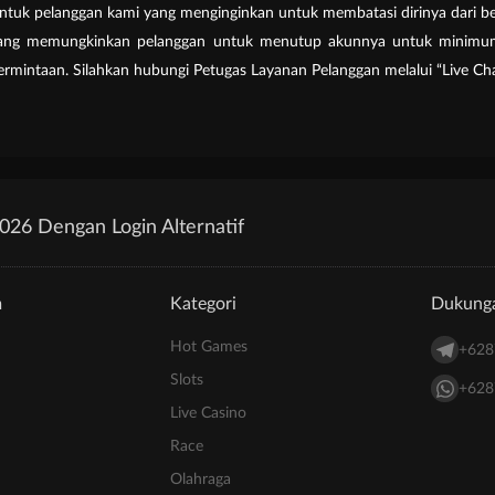
ntuk pelanggan kami yang menginginkan untuk membatasi dirinya dari berj
ang memungkinkan pelanggan untuk menutup akunnya untuk minimum
ermintaan. Silahkan hubungi Petugas Layanan Pelanggan melalui “Live Chat”
026 Dengan Login Alternatif
m
Kategori
Dukung
Hot Games
+628
Slots
+628
Live Casino
Race
Olahraga