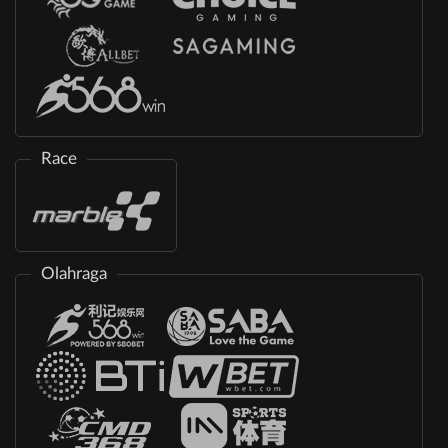
Race
Olahraga