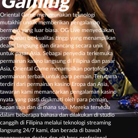
Gaming
Oriental Game menggunakan teknologi
mutakhir untuk memberikan pengalaman
bermain yang luar biasa. OG Live menyediakan
permainan berkualitas tinggi yang menampilkan
dealer langsung dan dirancang secara unik
untuk pasar Asia. Sebagai penyedia terkemuka
permainan kasino langsung di Filipina dan pasar
Asia, Oriental Game menampilkan portofolio
permainan terbaik untuk para pemain. Terutama
terdiri dari permainan kasino Eropa dan Asia,
tawaran kami memancarkan pengalaman kasino
nyata yang pasti dinikmati oleh para pemain,
kapan saja dan di mana saja. Mereka tersedia
dalam beberapa bahasa dan dilakukan di studio
canggih di Filipina melalui teknologi streaming
langsung 24/7 kami, dan berada di bawah