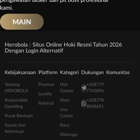
pengawasan dealer dan pit boss profesional
kami.
MAIN
Herobola : Situs Online Hoki Resmi Tahun 2026
Dengan Login Alternatif
Kebijaksanaan
Platform
Kategori
Dukungan
Komunitas
Tentang
Promosi
Hot
+628779
HEROBOLA
Games
7743896
Loyalty
Responsible
Slots
+628778
Referral
Gambling
8048691
Live
Pusat Bantuan
Casino
Syarat dan
Race
Ketentuan
Olahraga