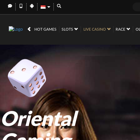
HOT GAMES
SLOTS
LIVE CASINO
RACE
O
Oriental