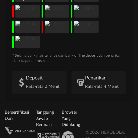
* Selama bank maintenance dan bank offline deposit dan penarikan
tidak dapat diproses
Deposit
Penarikan
Rata-rata 2 Menit
Rata-rata 4 Menit
Bersertifikasi
Tanggung
Browser
Dari
Jawab
Yang
Bermain
Didukung
©2026 HEROBOLA.