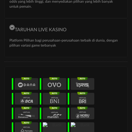
odds yang lebih tinggi, dan menyediakan pilihan yang lebih banyak
untuk pemain.
TARUHAN LIVE KASINO
Platform Pilihan bagi perusahaan-perusahaan terbaik di dunia, dengan
pilihan variasi game terbanyak