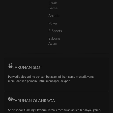
Crash
Game
Arcade
Poker
E-Sports
Sabung
Ayam
TARUHAN SLOT
Penyedia slot online dengan beragam pilihan game menarik yang
memudahkan pemain untuk mencapai jackpot
TARUHAN OLAHRAGA
Sportsbook Gaming Platform Terbaik menawarkan lebih banyak game,