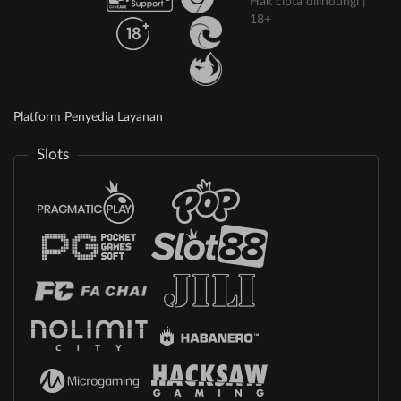
Hak cipta dilindungi |
18+
Platform Penyedia Layanan
Slots